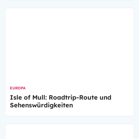
Küstenlandschaften und auch Seen gibt. In diesem
Artikel erfahren Sie, wo ein Stopp mit dem
Wohnmobil unverzichtbar ist.
EUROPA
Isle of Mull: Roadtrip-Route und
Sehenswürdigkeiten