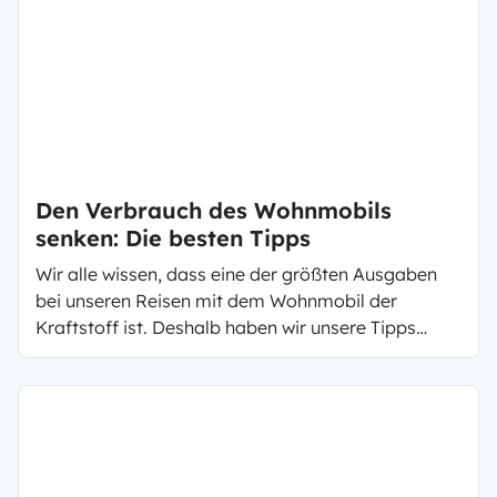
Reisemobil unabhängig verreisen. Damit Sie
wissen, mit welchem Fahrzeug Sie autark Stehen
können und wo Sie überhaupt stehen bleiben
dürfen, haben wir hier für Sie die wichtigsten Tipps
zusammengefasst. Denn so können Sie die ganze
Freiheit die Ihnen ein Wohnmobil bietet auch
ausschöpfen.
Den Verbrauch des Wohnmobils
senken: Die besten Tipps
Wir alle wissen, dass eine der größten Ausgaben
bei unseren Reisen mit dem Wohnmobil der
Kraftstoff ist. Deshalb haben wir unsere Tipps
zusammengefasst, wie Du Deinen Dieselverbrauch
im Wohnmobil von 15L/100km auf 9L/100km
senken kannst, auch, wenn Du einen ausgebauten
Kastenwagen oder Van besitzt.