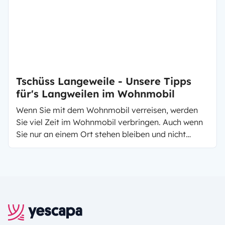
Tschüss Langeweile - Unsere Tipps
für's Langweilen im Wohnmobil
Wenn Sie mit dem Wohnmobil verreisen, werden
Sie viel Zeit im Wohnmobil verbringen. Auch wenn
Sie nur an einem Ort stehen bleiben und nicht
mehrere Campingplätze aufsuchen. Damit sich
niemand während der Fahrt langweilt, haben wir
hier die besten Tipps gegen Langeweile
zusammengefasst. So können Sie bei jedem Wind
und Wetter den Urlaub in vollen Zügen genießen.