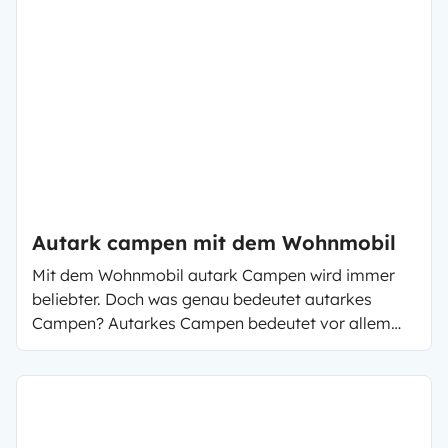
Autark campen mit dem Wohnmobil
Mit dem Wohnmobil autark Campen wird immer
beliebter. Doch was genau bedeutet autarkes
Campen? Autarkes Campen bedeutet vor allem
Unabhängigkeit. Unabhängig von einem
Campingplatz stehen ohne auf Strom oder Wasser
verzichten zu müssen. Meistens wird autarkes
Stehen dafür benutzt, um in der freien Natur zu
übernachten. Leider können Sie nicht mit jedem