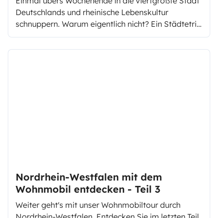
Einmal übers Wochenende in die viertgrößte Stadt
Deutschlands und rheinische Lebenskultur
schnuppern. Warum eigentlich nicht? Ein Städtetrip
nach Köln mit dem Camper lohnt sich - während
und auch außerhalb der Karnevalssaison!
Nordrhein-Westfalen mit dem
Wohnmobil entdecken - Teil 3
Weiter geht's mit unser Wohnmobiltour durch
Nordrhein-Westfalen. Entdecken Sie im letzten Teil