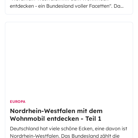
entdecken - ein Bundesland voller Facetten". Da
das Bundesland noch mehr zu bieten hat geht es in
diesem Artikel weiter mit der Wohnmobilreise
durch NRW. Entdecken Sie dieses Mal Dortmund,
Bielefeld und Münster.
EUROPA
Nordrhein-Westfalen mit dem
Wohnmobil entdecken - Teil 1
Deutschland hat viele schöne Ecken, eine davon ist
Nordrhein-Westfalen. Das Bundesland zählt die