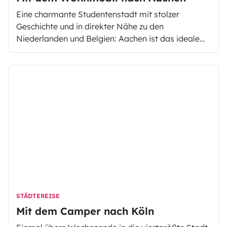
Eine charmante Studentenstadt mit stolzer
Geschichte und in direkter Nähe zu den
Niederlanden und Belgien: Aachen ist das ideale
Urlaubsziel für Deine nächste Camper-Reise. Die
westlichste Großstadt Deutschlands bietet ein
Komplett-Paket aus Kultur, Natur und Geschichte.
Zahlreiche Sehenswürdigkeiten wie der Aachener
Dom, der Elisenbrunnen und das Aachener
Rathaus machen Aachen perfekt für einen Kurztrip!
STÄDTEREISE
Mit dem Camper nach Köln