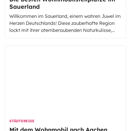
Sauerland
Willkommen im Sauerland, einem wahren Juwel im
Herzen Deutschlands! Diese zauberhafte Region
lockt mit ihrer atemberaubenden Naturkulisse,
historischen Städten und einer Fülle an
Freizeitmöglichkeiten Besucher aus nah und fern
an.
STÄDTEREISE
Mit dem Wohnmobil nach Aachen