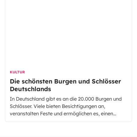
beeindruckenden Küstenlinie des Landes.
KULTUR
Die schönsten Burgen und Schlösser
Deutschlands
In Deutschland gibt es an die 20.000 Burgen und
Schlösser. Viele bieten Besichtigungen an,
veranstalten Feste und ermöglichen es, einen
Einblick in die Vergangenheit zu erhaschen. Ob
Romantik oder Abenteuer, für jeden Geschmack
gibt es das richtige Angebot. Nicht nur die