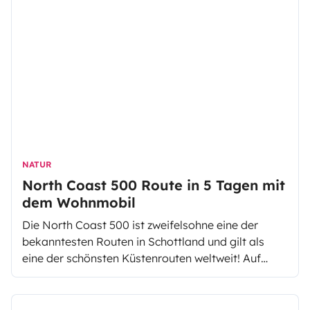
Abwechslung zwischen Natur und
Sehenswürdigkeiten.
NATUR
North Coast 500 Route in 5 Tagen mit
dem Wohnmobil
Die North Coast 500 ist zweifelsohne eine der
bekanntesten Routen in Schottland und gilt als
eine der schönsten Küstenrouten weltweit! Auf
dieser 500 Meilen langen Strecke wartet auf dich
die Schönheit der schottischen North Highlands
mit traumhaften Stränden und der