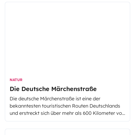
Campingplätze für einen unvergesslichen
Weinurlaub.
NATUR
Die Deutsche Märchenstraße
Die deutsche Märchenstraße ist eine der
bekanntesten touristischen Routen Deutschlands
und erstreckt sich über mehr als 600 Kilometer von
Hanau bis nach Bremen. Besonders mit dem
Wohnmobil lässt sich die Gegend rundum die
Märchenstraße ideal erkunden und bietet