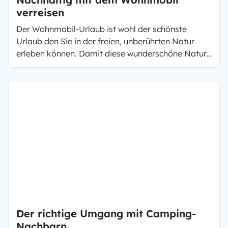
verreisen
Der Wohnmobil-Urlaub ist wohl der schönste
Urlaub den Sie in der freien, unberührten Natur
erleben können. Damit diese wunderschöne Natur
auch für Ihre Kinder erhalten bleibt, gibt es viele
Dinge auf die Sie auch im Urlaub achten können. In
diesem Artikel erfahren Sie, wie Sie durch sechs
einfache Möglichkeiten einen umweltfreundlichen
Wohnmobil-Urlaub verbringen.
Der richtige Umgang mit Camping-
Nachbarn