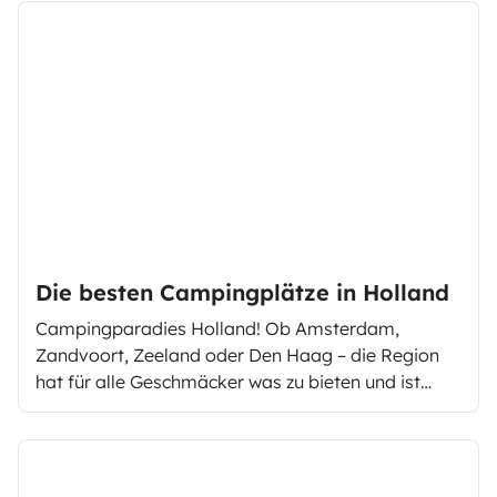
Die besten Campingplätze in Holland
Campingparadies Holland! Ob Amsterdam,
Zandvoort, Zeeland oder Den Haag – die Region
hat für alle Geschmäcker was zu bieten und ist
zudem von Deutschland aus schnell und
kostengünstig zu erreichen. Wir zeigen Dir die
besten Campingplätze in der Niederlande für
Deinen Sommerurlaub.