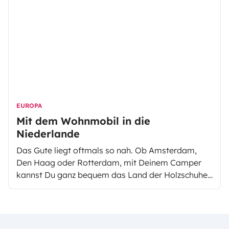
EUROPA
Mit dem Wohnmobil in die
Niederlande
Das Gute liegt oftmals so nah. Ob Amsterdam,
Den Haag oder Rotterdam, mit Deinem Camper
kannst Du ganz bequem das Land der Holzschuhe
und Tulpen erkunden. In diesem Artikel haben wir
für Dich die interessantesten Orte der Niederlande
zusammengefasst.