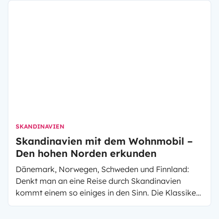
Natur ist dabei natürlich ganz Dir überlassen.
SKANDINAVIEN
Skandinavien mit dem Wohnmobil –
Den hohen Norden erkunden
Dänemark, Norwegen, Schweden und Finnland:
Denkt man an eine Reise durch Skandinavien
kommt einem so einiges in den Sinn. Die Klassiker
sind wohl wunderschöne Landschaften, Seen,
Fjorde, Berge und Meer. Wer schon mal ein