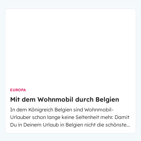
kommt jeder auf seine Kosten. Da kann sich die
Urlaubsplanung als schwierig gestalten. Soll es ein
eher sportlicher oder doch kultureller Urlaub
werden? In welchem Ort soll man übernachten?
Was, wenn einige Highlights des Schwarzwaldes zu
weit entfernt liegen?
EUROPA
Mit dem Wohnmobil durch Belgien
In dem Königreich Belgien sind Wohnmobil-
Urlauber schon lange keine Seltenheit mehr. Damit
Du in Deinem Urlaub in Belgien nicht die schönsten
Orte verpasst, haben wir hier einen Artikel der Dir
alle Highlights vorstellt. Ob Strand, Kultur oder