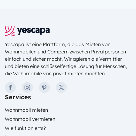
bisschen nordische Luft schnappen konnte, der
denkt vielleicht auch an sehr freundliche und
entspannte Menschen, kulturreiche Städte, kleine
bunte Holzhäuser, Pippi Langstrumpf, leckeren
Fisch, Rentiere, Nordlichter und einen Winter, der es
in sich hat. Besonders die unendliche Natur und die
Yescapa ist eine Plattform, die das Mieten von
einzigartige Mentalität der Menschen ziehen
Wohnmobilen und Campern zwischen Privatpersonen
Camper und Naturliebhaber das ganze Jahr über
einfach und sicher macht. Wir agieren als Vermittler
an.
und bieten eine schlüsselfertige Lösung für Menschen,
die Wohnmobile von privat mieten möchten.
facebook
instagram
pinterest
twitter
Services
Wohnmobil mieten
Wohnmobil vermieten
Wie funktionierts?