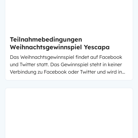
Teilnahmebedingungen
Weihnachtsgewinnspiel Yescapa
Das Weihnachtsgewinnspiel findet auf Facebook
und Twitter statt. Das Gewinnspiel steht in keiner
Verbindung zu Facebook oder Twitter und wird in
keiner Weise von Facebook oder Twitter
gesponsert, unterstützt oder organisiert. Das
Gewinnspiel startet am 04.12.2017 und endet am
02/01/2018 um 23:59 Uhr. Es werden verlost :