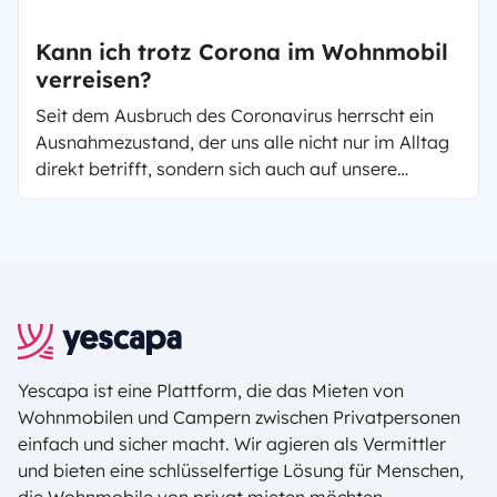
Kann ich trotz Corona im Wohnmobil
verreisen?
Seit dem Ausbruch des Coronavirus herrscht ein
Ausnahmezustand, der uns alle nicht nur im Alltag
direkt betrifft, sondern sich auch auf unsere
Reisemöglichkeiten auswirkt. Lange war unklar,
inwiefern wir dieses Jahr überhaupt Urlaub
machen können - gerade jetzt, nachdem uns durch
die Ausgangsbeschränkungen gefühlt x mal das
Dach auf den Kopf gefallen ist.Die gute Nachricht
ist: Man kann wieder im Wohnmobil verreisen :)
Nachfolgend eine Übersicht darüber, was Ihr bei
eurer Reise im Wohnmobil trotz Corona beachten
Yescapa ist eine Plattform, die das Mieten von
solltet.
Wohnmobilen und Campern zwischen Privatpersonen
einfach und sicher macht. Wir agieren als Vermittler
und bieten eine schlüsselfertige Lösung für Menschen,