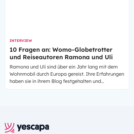
INTERVIEW
10 Fragen an: Womo-Globetrotter
und Reiseautoren Ramona und Uli
Ramona und Uli sind über ein Jahr lang mit dem
Wohnmobil durch Europa gereist. Ihre Erfahrungen
haben sie in ihrem Blog festgehalten und
unterwegs haben sie ein Buch geschrieben:
»Auszeit Storys – 11 Geschichten über den Aufbruch
zu einer längeren Reise«. Anschließend gründeten
sie den Wenn Nicht Jetzt-Verlag – rund um das
Thema Reisen, Veränderung und das Gute Leben.
Aktuell schreiben sie an ihrem nächsten Buch, der
»WoMo-Fibel«. Wir haben den beiden